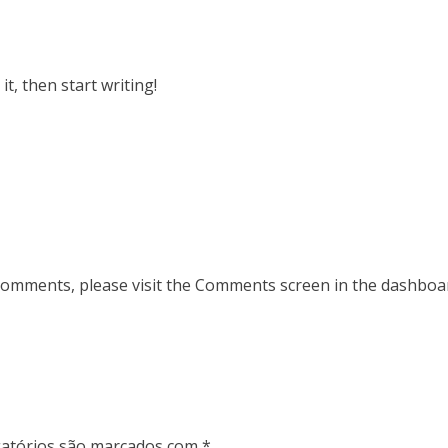
it, then start writing!
 comments, please visit the Comments screen in the dashboa
atórios são marcados com
*